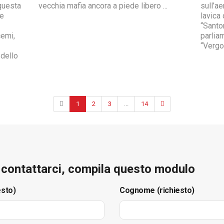
questa
vecchia mafia ancora a piede libero ...
sull’ae
le
lavica 
“Santo
cemi,
parlia
“Vergo
 dello
1
2
3
...
14
e contattarci, compila questo modulo
esto)
Cognome (richiesto)