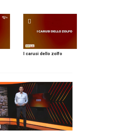
I carusi dello zolfo
"Fine lavoro mai