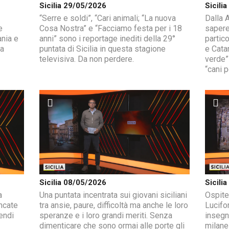
Sicilia 29/05/2026
Sicili
“Serre e soldi”, “Cari animali; “La nuova
Dalla A
e
Cosa Nostra” e “Facciamo festa per i 18
sapere
ania e
anni” sono i reportage inediti della 29°
partic
ma
puntata di Sicilia in questa stagione
e Catan
televisiva. Da non perdere.
verde”
“cani p
Sicilia 08/05/2026
Sicili
a
Una puntata incentrata sui giovani siciliani
Ospite 
ncate
tra ansie, paure, difficoltà ma anche le loro
Lucifor
endi
speranze e i loro grandi meriti. Senza
insegn
dimenticare che sono ormai alle porte gli
milane