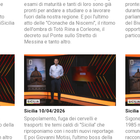
 e
esami di maturità e tanti di loro sono già
pronte
pronti per andare a studiare o a lavorare
durant
to
fuori dalla nostra regione. E poi l'ultimo
parlia
Sicilia
atto delle "Cronache da Niscemi", il ritorno
del Biv
dell'ombra di Totò Riina a Corleone, il
opportu
decreto sul Ponte sullo Stretto di
partico
Messina e tanto altro.
Sicilia 10/04/2026
Sicili
o
Spopolamento, fuga dei cervelli e
Sigonel
o della
trasporti: tre temi caldi di "Sicilia" che
1985 ma
riproponiamo con i nostri nuovi reportage.
comune
 altro
E poi Giovanni Motisi, l'ultimo boss della
raccont