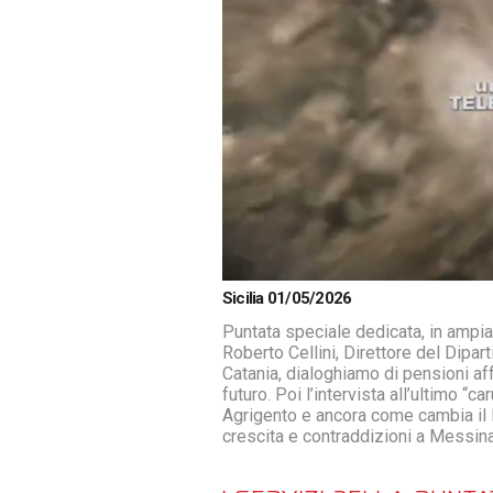
Loaded
:
Unmute
Sicilia 01/05/2026
1.20%
Puntata speciale dedicata, in ampia 
Roberto Cellini, Direttore del Dipar
Catania, dialoghiamo di pensioni af
futuro. Poi l’intervista all’ultimo “
Agrigento e ancora come cambia il l
crescita e contraddizioni a Messina 