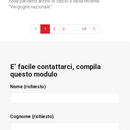
coda parliamo anche di calcio e della recente
“Vergogna nazionale”.
1
2
3
...
14
E’ facile contattarci, compila
questo modulo
Nome (richiesto)
Cognome (richiesto)