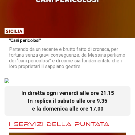
Loaded
:
Unmute
"Cani pericolosi"
6.15%
Partendo da un recente e brutto fatto di cronaca, per
fortuna senza gravi conseguenze, da Messina parliamo
dei “cani pericolosi” e di come sia fondamentale che i
loro proprietari li sappiano gestire.
In diretta ogni venerdì alle ore 21.15
In replica il sabato alle ore 9.35
e la domenica alle ore 17.00
I SERVIZI DELLA PUNTATA