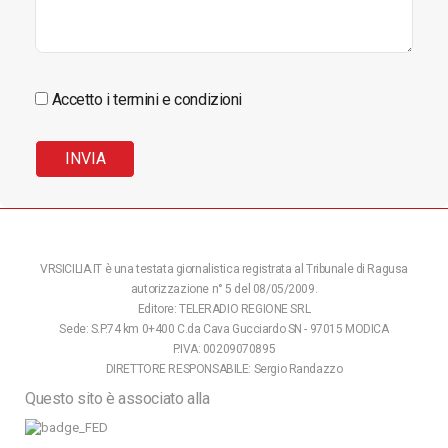
Accetto i termini e condizioni
VRSICILIA.IT è una testata giornalistica registrata al Tribunale di Ragusa
autorizzazione n° 5 del 08/05/2009.
Editore: TELERADIO REGIONE SRL
Sede: S.P.74 km 0+400 C.da Cava Gucciardo SN - 97015 MODICA
P.IVA: 00209070895
DIRETTORE RESPONSABILE: Sergio Randazzo
Questo sito è associato alla