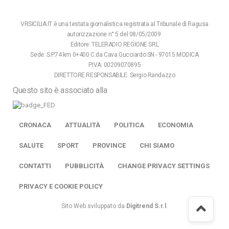
VRSICILIA.IT è una testata giornalistica registrata al Tribunale di Ragusa
autorizzazione n° 5 del 08/05/2009.
Editore: TELERADIO REGIONE SRL
Sede: S.P.74 km 0+400 C.da Cava Gucciardo SN - 97015 MODICA
P.IVA: 00209070895
DIRETTORE RESPONSABILE: Sergio Randazzo
Questo sito è associato alla
CRONACA
ATTUALITÀ
POLITICA
ECONOMIA
SALUTE
SPORT
PROVINCE
CHI SIAMO
CONTATTI
PUBBLICITÀ
CHANGE PRIVACY SETTINGS
PRIVACY E COOKIE POLICY
Sito Web sviluppato da
Digitrend S.r.l
.