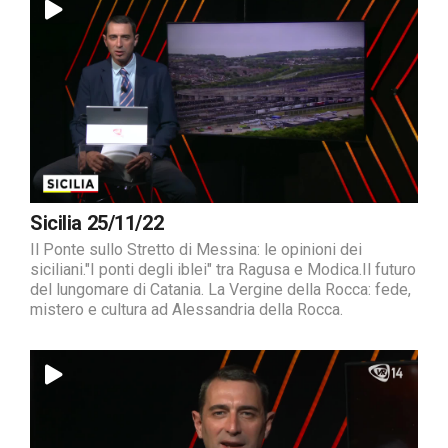
Sicilia 25/11/22
Il Ponte sullo Stretto di Messina: le opinioni dei
siciliani."I ponti degli iblei" tra Ragusa e Modica.Il futuro
del lungomare di Catania. La Vergine della Rocca: fede,
mistero e cultura ad Alessandria della Rocca.