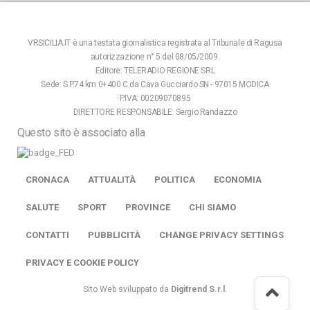
VRSICILIA.IT è una testata giornalistica registrata al Tribunale di Ragusa
autorizzazione n° 5 del 08/05/2009.
Editore: TELERADIO REGIONE SRL
Sede: S.P.74 km 0+400 C.da Cava Gucciardo SN - 97015 MODICA
P.IVA: 00209070895
DIRETTORE RESPONSABILE: Sergio Randazzo
Questo sito è associato alla
CRONACA
ATTUALITÀ
POLITICA
ECONOMIA
SALUTE
SPORT
PROVINCE
CHI SIAMO
CONTATTI
PUBBLICITÀ
CHANGE PRIVACY SETTINGS
PRIVACY E COOKIE POLICY
Sito Web sviluppato da
Digitrend S.r.l
.