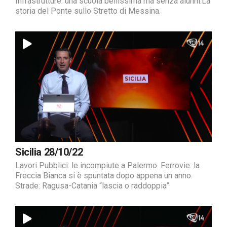
Infrastrutture: una scuola bellissima ma senza alunni.La
storia del Ponte sullo Stretto di Messina.
Sicilia 28/10/22
Lavori Pubblici: le incompiute a Palermo. Ferrovie: la
Freccia Bianca si è spuntata dopo appena un anno.
Strade: Ragusa-Catania “lascia o raddoppia”