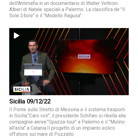
dell'Antimafia in un documentario di Walter Veltroni.
Alberi di Natale speciali a Palermo. La classifica de "Il
Sole 24ore" e il "Modello Ragusa".
Sicilia 09/12/22
Il Ponte sullo Stretto di Messina e il sistema trasporti
in Sicilia."Caro voli", il presidente Schifani si ribella alle
compagnie aeree."Spazza-tour" a Palermo e il "Mulino
all'asta" a Catania.Il progetto di un impianto eolico
offshore sul mare di Pozzallo.