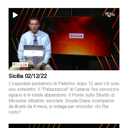
Sicilia 02/12/22
L'ospedale pediatrico di Palermo: dopo 12 anni c'è solo
uno scheletro. Il "Palazzaccio" di Catania: l'ex consorzio
agrario è in totale abbandono. Il Ponte sullo Stretto di
Messina: dibattito secolare. Douda Diane scomparso
da Acate da 4 mesi, si indaga per omicidio: chi l'ha
visto?