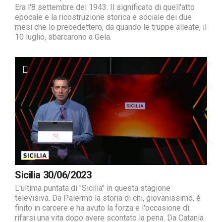
Era l'8 settembre del 1943. Il significato di quell'atto
epocale e la ricostruzione storica e sociale dei due
mesi che lo precedettero, da quando le truppe alleate, il
10 luglio, sbarcarono a Gela.
Sicilia 30/06/2023
L'ultima puntata di "Sicilia" in questa stagione
televisiva. Da Palermo la storia di chi, giovanissimo, è
finito in carcere e ha avuto la forza e l'occasione di
rifarsi una vita dopo avere scontato la pena. Da Catania