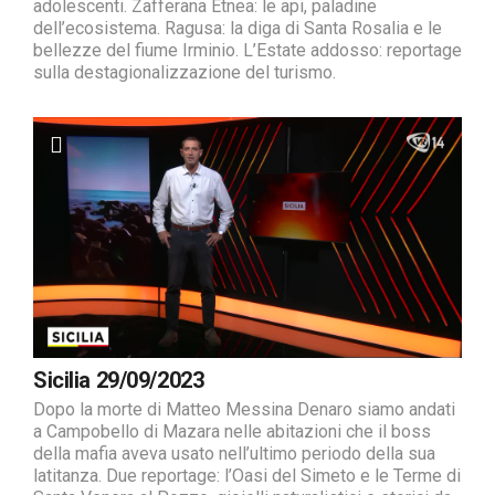
adolescenti. Zafferana Etnea: le api, paladine
dell’ecosistema. Ragusa: la diga di Santa Rosalia e le
bellezze del fiume Irminio. L’Estate addosso: reportage
sulla destagionalizzazione del turismo.
Sicilia 29/09/2023
Dopo la morte di Matteo Messina Denaro siamo andati
a Campobello di Mazara nelle abitazioni che il boss
della mafia aveva usato nell’ultimo periodo della sua
latitanza. Due reportage: l’Oasi del Simeto e le Terme di