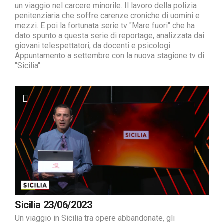
un viaggio nel carcere minorile. Il lavoro della polizia
penitenziaria che soffre carenze croniche di uomini e
mezzi. E poi la fortunata serie tv "Mare fuori" che ha
dato spunto a questa serie di reportage, analizzata dai
giovani telespettatori, da docenti e psicologi.
Appuntamento a settembre con la nuova stagione tv di
"Sicilia".
Sicilia 23/06/2023
Un viaggio in Sicilia tra opere abbandonate, gli