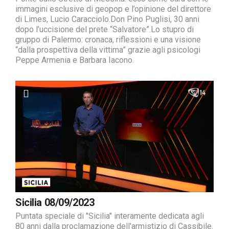
immagini esclusive di geopop e l’opinione del direttore
di Limes, Lucio Caracciolo.Don Pino Puglisi, 30 anni
dopo l’uccisione del prete “Salvatore”.Lo stupro di
gruppo di Palermo: cronaca, riflessioni e una visione
“dalla prospettiva della vittima” grazie agli psicologi
Peppe Armenia e Barbara Iacono.
Sicilia 08/09/2023
Puntata speciale di "Sicilia" interamente dedicata agli
80 anni dalla proclamazione dell'armistizio di Cassibile.