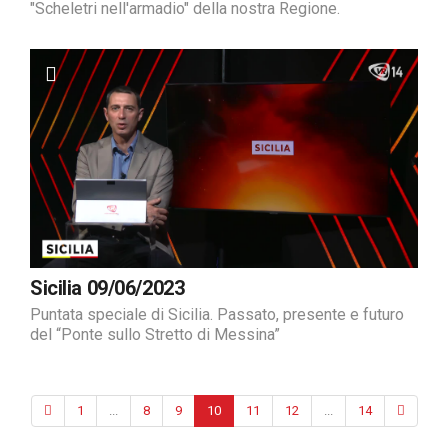
"Scheletri nell'armadio" della nostra Regione.
Sicilia 09/06/2023
Puntata speciale di Sicilia. Passato, presente e futuro
del “Ponte sullo Stretto di Messina”
1
...
8
9
10
11
12
...
14