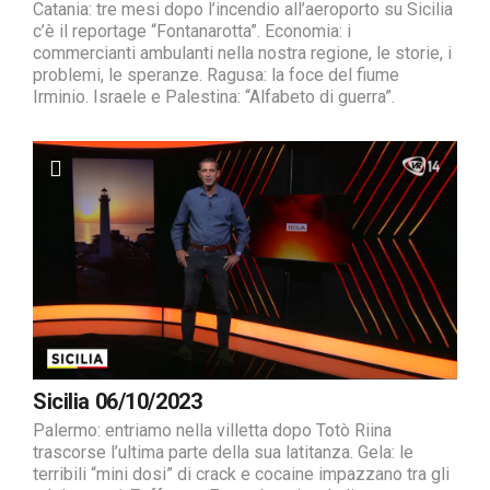
Catania: tre mesi dopo l’incendio all’aeroporto su Sicilia
c’è il reportage “Fontanarotta”. Economia: i
commercianti ambulanti nella nostra regione, le storie, i
problemi, le speranze. Ragusa: la foce del fiume
Irminio. Israele e Palestina: “Alfabeto di guerra”.
Sicilia 06/10/2023
Palermo: entriamo nella villetta dopo Totò Riina
trascorse l’ultima parte della sua latitanza. Gela: le
terribili “mini dosi” di crack e cocaine impazzano tra gli