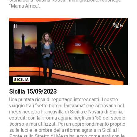
“Mama Africa”.
Sicilia 15/09/2023
Una puntata ricca di reportage interessanti Il nostro
viaggio tra i “sette borghi fantasma” che si trovano nel
messinese,tra Francavilla di Sicilia e Novara di Sicilia;
costruiti con la riforma agraria negli anni ’50 del secolo
scorso e mai utilizzati.Poi un approfondimento proprio
sulle luci e le ombre della riforma agraria in Sicilia.Il
Ponte sullo Stretto di Messina: ecco come sarà con le