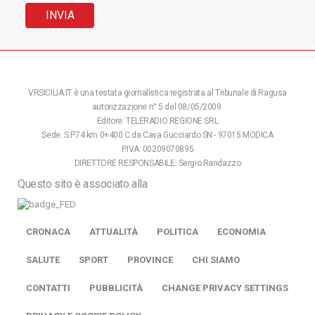
VRSICILIA.IT è una testata giornalistica registrata al Tribunale di Ragusa
autorizzazione n° 5 del 08/05/2009.
Editore: TELERADIO REGIONE SRL
Sede: S.P.74 km 0+400 C.da Cava Gucciardo SN - 97015 MODICA
P.IVA: 00209070895
DIRETTORE RESPONSABILE: Sergio Randazzo
Questo sito è associato alla
CRONACA
ATTUALITÀ
POLITICA
ECONOMIA
SALUTE
SPORT
PROVINCE
CHI SIAMO
CONTATTI
PUBBLICITÀ
CHANGE PRIVACY SETTINGS