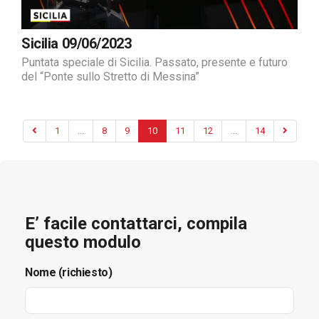
Sicilia 09/06/2023
Puntata speciale di Sicilia. Passato, presente e futuro
del “Ponte sullo Stretto di Messina”
1
...
8
9
10
11
12
...
14
E’ facile contattarci, compila
questo modulo
Nome (richiesto)