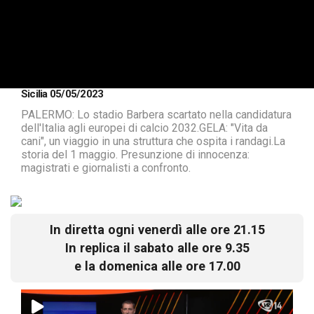
Sicilia 05/05/2023
PALERMO: Lo stadio Barbera scartato nella candidatura
dell'Italia agli europei di calcio 2032.GELA: "Vita da
cani", un viaggio in una struttura che ospita i randagi.La
storia del 1 maggio. Presunzione di innocenza:
magistrati e giornalisti a confronto.
In diretta ogni venerdì alle ore 21.15
In replica il sabato alle ore 9.35
e la domenica alle ore 17.00