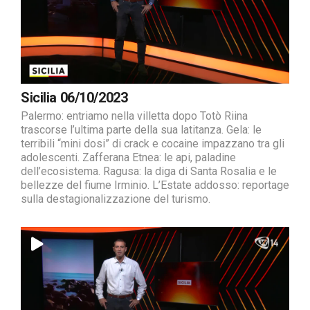
Sicilia 06/10/2023
Palermo: entriamo nella villetta dopo Totò Riina
trascorse l’ultima parte della sua latitanza. Gela: le
terribili “mini dosi” di crack e cocaine impazzano tra gli
adolescenti. Zafferana Etnea: le api, paladine
dell’ecosistema. Ragusa: la diga di Santa Rosalia e le
bellezze del fiume Irminio. L’Estate addosso: reportage
sulla destagionalizzazione del turismo.