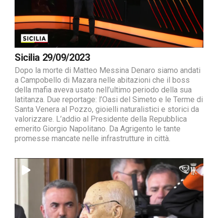
Sicilia 29/09/2023
Dopo la morte di Matteo Messina Denaro siamo andati
a Campobello di Mazara nelle abitazioni che il boss
della mafia aveva usato nell’ultimo periodo della sua
latitanza. Due reportage: l’Oasi del Simeto e le Terme di
Santa Venera al Pozzo, gioielli naturalistici e storici da
valorizzare. L’addio al Presidente della Repubblica
emerito Giorgio Napolitano. Da Agrigento le tante
promesse mancate nelle infrastrutture in città.