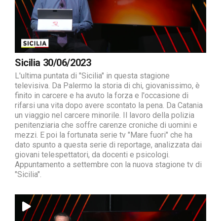
Sicilia 30/06/2023
L'ultima puntata di "Sicilia" in questa stagione
televisiva. Da Palermo la storia di chi, giovanissimo, è
finito in carcere e ha avuto la forza e l'occasione di
rifarsi una vita dopo avere scontato la pena. Da Catania
un viaggio nel carcere minorile. Il lavoro della polizia
penitenziaria che soffre carenze croniche di uomini e
mezzi. E poi la fortunata serie tv "Mare fuori" che ha
dato spunto a questa serie di reportage, analizzata dai
giovani telespettatori, da docenti e psicologi.
Appuntamento a settembre con la nuova stagione tv di
"Sicilia".