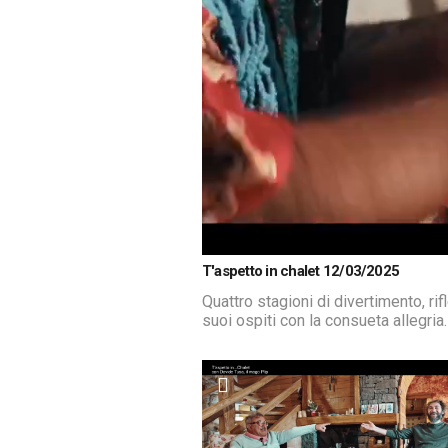
Loaded
:
Unmute
T'aspetto in chalet 12/03/2025
3.92%
Quattro stagioni di divertimento, r
suoi ospiti con la consueta allegria