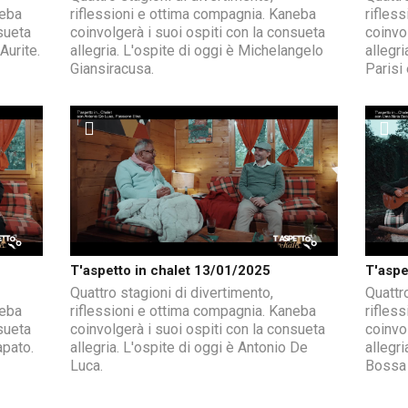
neba
riflessioni e ottima compagnia. Kaneba
rifles
sueta
coinvolgerà i suoi ospiti con la consueta
coinvo
Aurite.
allegria. L'ospite di oggi è Michelangelo
allegri
Giansiracusa.
Parisi
T'aspetto in chalet 13/01/2025
T'aspe
Quattro stagioni di divertimento,
Quattro
neba
riflessioni e ottima compagnia. Kaneba
rifles
sueta
coinvolgerà i suoi ospiti con la consueta
coinvo
apato.
allegria. L'ospite di oggi è Antonio De
allegri
Luca.
Bossa 