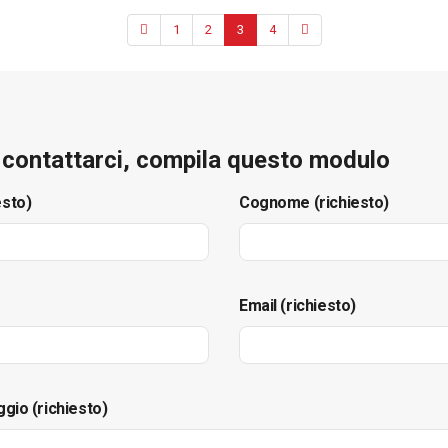
1
2
3
4
e contattarci, compila questo modulo
esto)
Cognome (richiesto)
Email (richiesto)
ggio (richiesto)