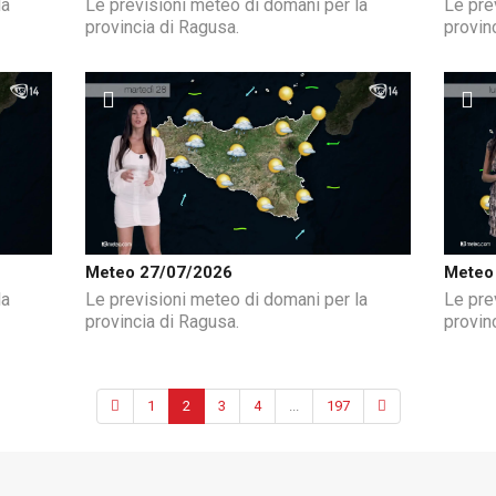
la
Le previsioni meteo di domani per la
Le pre
provincia di Ragusa.
provin
Meteo 27/07/2026
Meteo
la
Le previsioni meteo di domani per la
Le pre
provincia di Ragusa.
provin
1
2
3
4
...
197