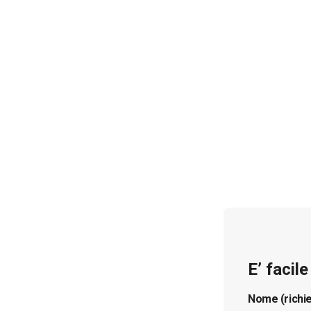
E’ facil
Nome (richi