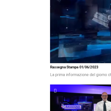
Loaded
:
Unmute
Rassegna Stampa 01/06/2023
1.62%
La prima informazione del giorno c