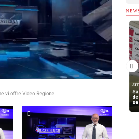
NEW
ATT
San
he vi offre Video Regione
de
se