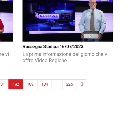
Rassegna Stampa 16/07/2023
he vi
La prima informazione del giorno che vi
offre Video Regione
181
182
183
184
...
225