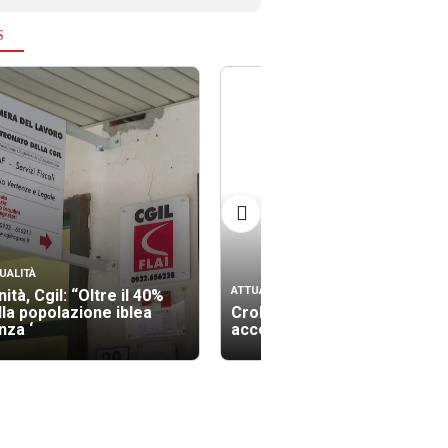
S
UALITÀ
ATTUALITÀ
ità, Cgil: “Oltre il 40%
lla popolazione iblea
Crollo palazzina, gli
nza ‘
accertamenti tecnici