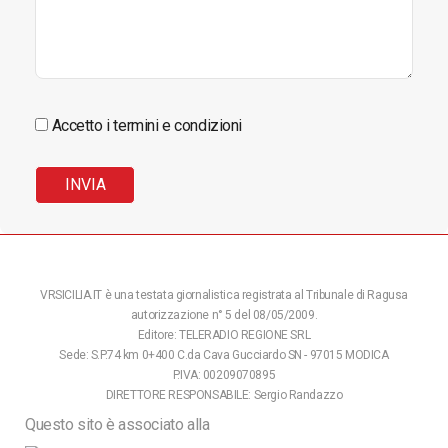
Accetto i termini e condizioni
VRSICILIA.IT è una testata giornalistica registrata al Tribunale di Ragusa
autorizzazione n° 5 del 08/05/2009.
Editore: TELERADIO REGIONE SRL
Sede: S.P.74 km 0+400 C.da Cava Gucciardo SN - 97015 MODICA
P.IVA: 00209070895
DIRETTORE RESPONSABILE: Sergio Randazzo
Questo sito è associato alla