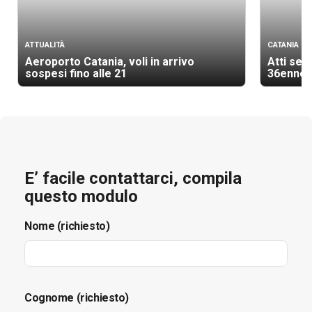
ATTUALITÀ
CATANIA
Aeroporto Catania, voli in arrivo
Atti ses
sospesi fino alle 21
36enne
E’ facile contattarci, compila
questo modulo
Nome (richiesto)
Cognome (richiesto)