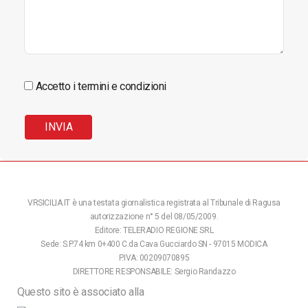
Accetto i termini e condizioni
VRSICILIA.IT è una testata giornalistica registrata al Tribunale di Ragusa
autorizzazione n° 5 del 08/05/2009.
Editore: TELERADIO REGIONE SRL
Sede: S.P.74 km 0+400 C.da Cava Gucciardo SN - 97015 MODICA
P.IVA: 00209070895
DIRETTORE RESPONSABILE: Sergio Randazzo
Questo sito è associato alla