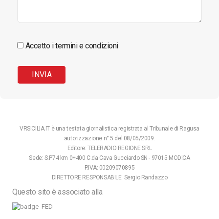
Accetto i termini e condizioni
VRSICILIA.IT è una testata giornalistica registrata al Tribunale di Ragusa
autorizzazione n° 5 del 08/05/2009.
Editore: TELERADIO REGIONE SRL
Sede: S.P.74 km 0+400 C.da Cava Gucciardo SN - 97015 MODICA
P.IVA: 00209070895
DIRETTORE RESPONSABILE: Sergio Randazzo
Questo sito è associato alla