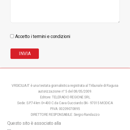
Accetto i termini e condizioni
VRSICILIA.IT è una testata giornalistica registrata al Tribunale di Ragusa
autorizzazione n° 5 del 08/05/2009.
Editore: TELERADIO REGIONE SRL
Sede: S.P.74 km 0+400 C.da Cava Gucciardo SN - 97015 MODICA
P.IVA: 00209070895
DIRETTORE RESPONSABILE: Sergio Randazzo
Questo sito è associato alla