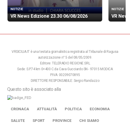
NOTIZIE
NOTIZIE
VR News Edizione 23.30 06/08/2026
VR News
VRSICILIA.IT è una testata giornalistica registrata al Tribunale di Ragusa
autorizzazione n° 5 del 08/05/2009.
Editore: TELERADIO REGIONE SRL
Sede: S.P.74 km 0+400 C.da Cava Gucciardo SN - 97015 MODICA
P.IVA: 00209070895
DIRETTORE RESPONSABILE: Sergio Randazzo
Questo sito è associato alla
CRONACA
ATTUALITÀ
POLITICA
ECONOMIA
SALUTE
SPORT
PROVINCE
CHI SIAMO