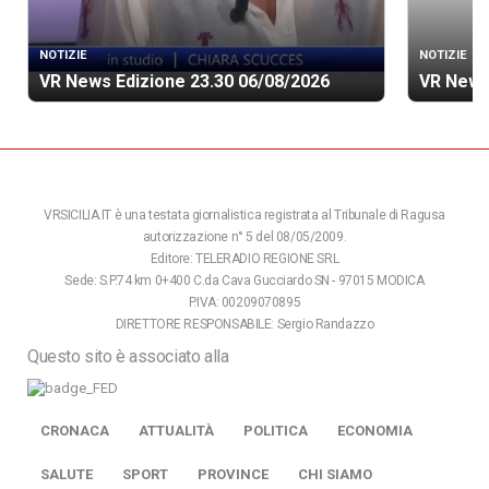
NOTIZIE
NOTIZIE
VR News Edizione 23.30 06/08/2026
VR News
VRSICILIA.IT è una testata giornalistica registrata al Tribunale di Ragusa
autorizzazione n° 5 del 08/05/2009.
Editore: TELERADIO REGIONE SRL
Sede: S.P.74 km 0+400 C.da Cava Gucciardo SN - 97015 MODICA
P.IVA: 00209070895
DIRETTORE RESPONSABILE: Sergio Randazzo
Questo sito è associato alla
CRONACA
ATTUALITÀ
POLITICA
ECONOMIA
SALUTE
SPORT
PROVINCE
CHI SIAMO