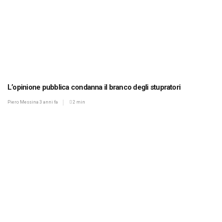
L’opinione pubblica condanna il branco degli stupratori
Piero Messina
3 anni fa
2 min