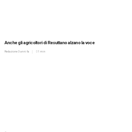
Anche gli agricoltori di Resuttano alzano la voce
Redazione
3 anni fa
1 min