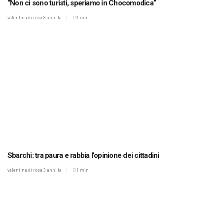
“Non ci sono turisti, speriamo in Chocomodica”
valentina di rosa
3 anni fa
1 min
Sbarchi: tra paura e rabbia l’opinione dei cittadini
valentina di rosa
3 anni fa
1 min