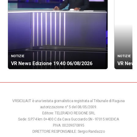
NOTIZIE
NOTIZIE
VR News Edizione 19.40 06/08/2026
VR News
VRSICILIA.IT è una testata giornalistica registrata al Tribunale di Ragusa
autorizzazione n° 5 del 08/05/2009.
Editore: TELERADIO REGIONE SRL
Sede: S.P.74 km 0+400 C.da Cava Gucciardo SN - 97015 MODICA
P.IVA: 00209070895
DIRETTORE RESPONSABILE: Sergio Randazzo