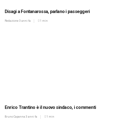
Disagi a Fontanarossa, parlano i passeggeri
Redazione
3 anni fa
1 min
Enrico Trantino è il nuovo sindaco, i commenti
Bruno Capanna
3 anni fa
1 min