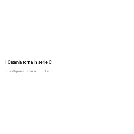
Il Catania torna in serie C
Bruno Capanna
3 anni fa
1 min