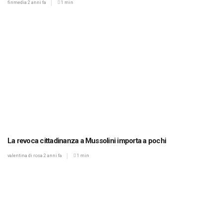
finmedia
2 anni fa
1 min
La revoca cittadinanza a Mussolini importa a pochi
valentina di rosa
2 anni fa
1 min