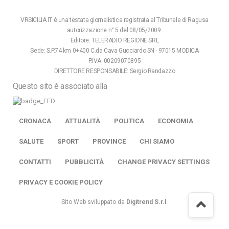
VRSICILIA.IT è una testata giornalistica registrata al Tribunale di Ragusa
autorizzazione n° 5 del 08/05/2009.
Editore: TELERADIO REGIONE SRL
Sede: S.P.74 km 0+400 C.da Cava Gucciardo SN - 97015 MODICA
P.IVA: 00209070895
DIRETTORE RESPONSABILE: Sergio Randazzo
Questo sito è associato alla
CRONACA
ATTUALITÀ
POLITICA
ECONOMIA
SALUTE
SPORT
PROVINCE
CHI SIAMO
CONTATTI
PUBBLICITÀ
CHANGE PRIVACY SETTINGS
PRIVACY E COOKIE POLICY
Sito Web sviluppato da
Digitrend S.r.l
.