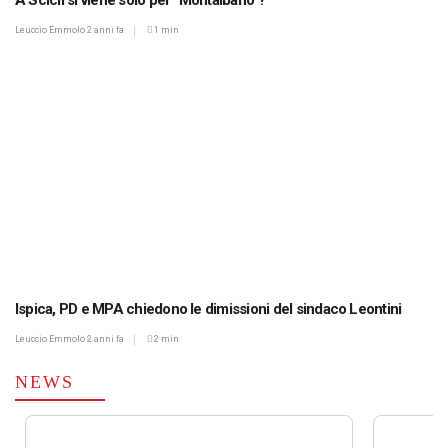
A Scicli si viene solo per “Montalbano”?
Leuccio Emmolo
2 anni fa
1 min
Ispica, PD e MPA chiedono le dimissioni del sindaco Leontini
Leuccio Emmolo
2 anni fa
2 min
NEWS