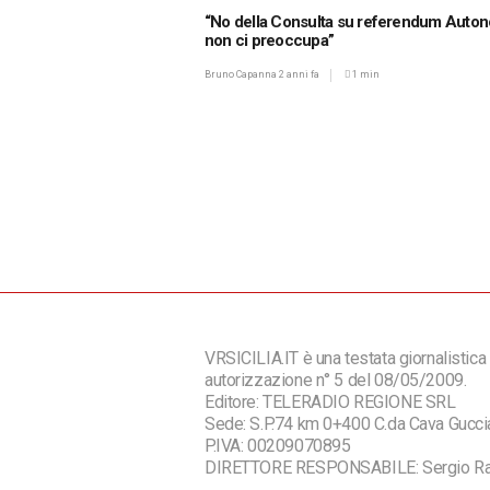
“No della Consulta su referendum Auto
non ci preoccupa”
Bruno Capanna
2 anni fa
1 min
VRSICILIA.IT è una testata giornalistica 
autorizzazione n° 5 del 08/05/2009.
Editore: TELERADIO REGIONE SRL
Sede: S.P.74 km 0+400 C.da Cava Guc
P.IVA: 00209070895
DIRETTORE RESPONSABILE: Sergio R