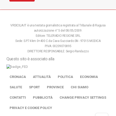
VRSICILIA.IT è una testata giornalistica registrata al Tribunale di Ragusa
autorizzazione n° 5 del 08/05/2009.
Editore: TELERADIO REGIONE SRL
Sede: S.P.74 km 0+400 C.da Cava Gucciardo SN - 97015 MODICA
P.IVA: 00209070895
DIRETTORE RESPONSABILE: Sergio Randazzo
Questo sito è associato alla
CRONACA
ATTUALITÀ
POLITICA
ECONOMIA
SALUTE
SPORT
PROVINCE
CHI SIAMO
CONTATTI
PUBBLICITÀ
CHANGE PRIVACY SETTINGS
PRIVACY E COOKIE POLICY