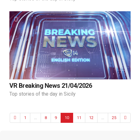
VR Breaking News 21/04/2026
Top stories of the day in Sicily
1
...
8
9
10
11
12
...
25