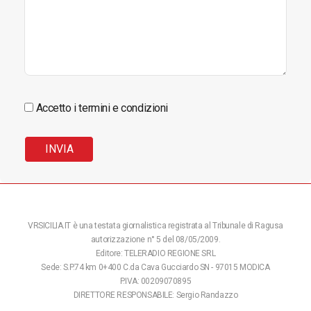
Accetto i termini e condizioni
VRSICILIA.IT è una testata giornalistica registrata al Tribunale di Ragusa
autorizzazione n° 5 del 08/05/2009.
Editore: TELERADIO REGIONE SRL
Sede: S.P.74 km 0+400 C.da Cava Gucciardo SN - 97015 MODICA
P.IVA: 00209070895
DIRETTORE RESPONSABILE: Sergio Randazzo