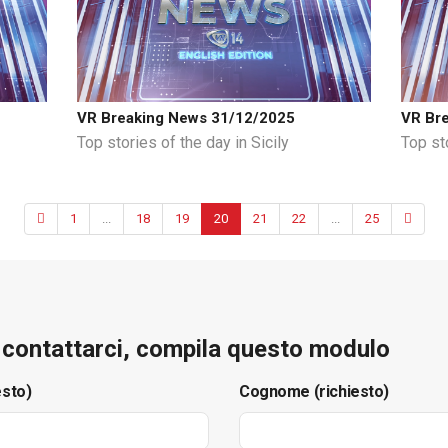
VR Breaking News 31/12/2025
VR Br
Top stories of the day in Sicily
Top sto
1
...
18
19
20
21
22
...
25
e contattarci, compila questo modulo
esto)
Cognome (richiesto)