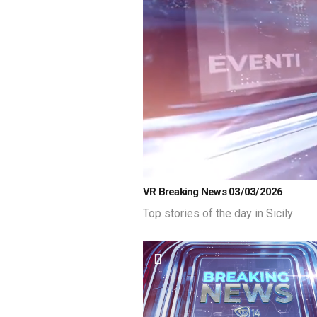
Loaded
:
Unmute
VR Breaking News 03/03/2026
15.78%
Top stories of the day in Sicily