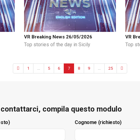
VR Breaking News 26/05/2026
VR Br
Top stories of the day in Sicily
Top sto
1
...
5
6
7
8
9
...
25
e contattarci, compila questo modulo
esto)
Cognome (richiesto)