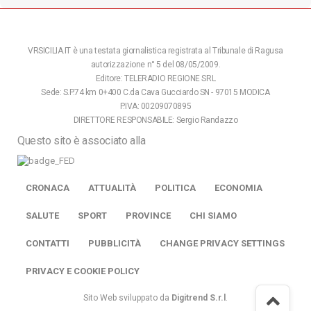
VRSICILIA.IT è una testata giornalistica registrata al Tribunale di Ragusa
autorizzazione n° 5 del 08/05/2009.
Editore: TELERADIO REGIONE SRL
Sede: S.P.74 km 0+400 C.da Cava Gucciardo SN - 97015 MODICA
P.IVA: 00209070895
DIRETTORE RESPONSABILE: Sergio Randazzo
Questo sito è associato alla
CRONACA
ATTUALITÀ
POLITICA
ECONOMIA
SALUTE
SPORT
PROVINCE
CHI SIAMO
CONTATTI
PUBBLICITÀ
CHANGE PRIVACY SETTINGS
PRIVACY E COOKIE POLICY
Sito Web sviluppato da
Digitrend S.r.l
.