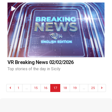
VR Breaking News 02/02/2026
Top stories of the day in Sicily
1
...
15
16
17
18
19
...
25