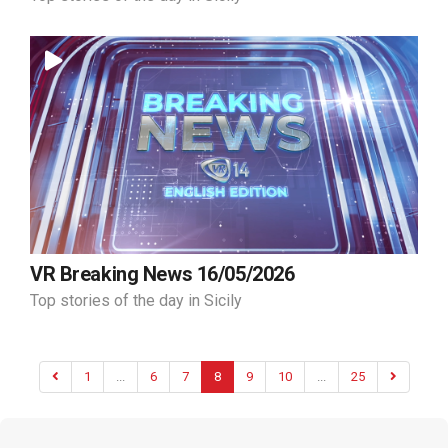
VR Breaking News 16/05/2026
Top stories of the day in Sicily
1
...
6
7
8
9
10
...
25