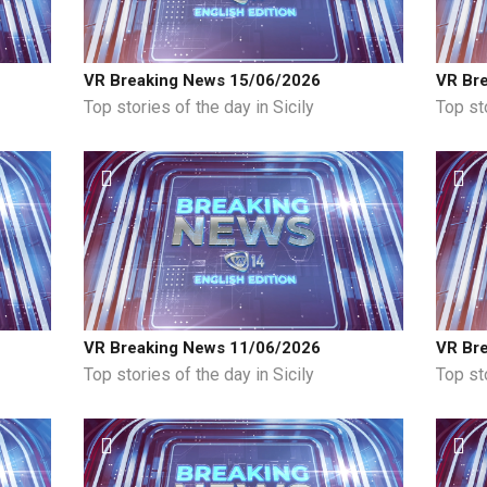
VR Breaking News 15/06/2026
VR Br
Top stories of the day in Sicily
Top sto
VR Breaking News 11/06/2026
VR Br
Top stories of the day in Sicily
Top sto