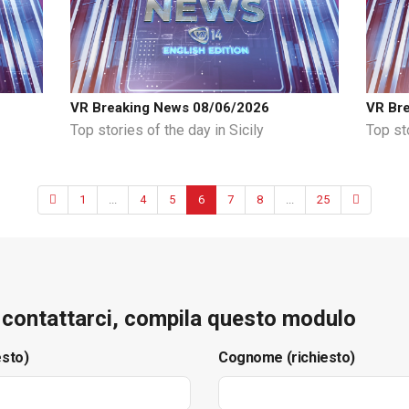
VR Breaking News 08/06/2026
VR Br
Top stories of the day in Sicily
Top sto
1
...
4
5
6
7
8
...
25
e contattarci, compila questo modulo
esto)
Cognome (richiesto)