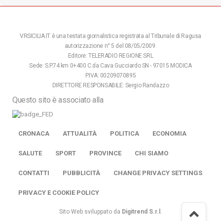
VRSICILIA.IT è una testata giornalistica registrata al Tribunale di Ragusa
autorizzazione n° 5 del 08/05/2009.
Editore: TELERADIO REGIONE SRL
Sede: S.P.74 km 0+400 C.da Cava Gucciardo SN - 97015 MODICA
P.IVA: 00209070895
DIRETTORE RESPONSABILE: Sergio Randazzo
Questo sito è associato alla
CRONACA
ATTUALITÀ
POLITICA
ECONOMIA
SALUTE
SPORT
PROVINCE
CHI SIAMO
CONTATTI
PUBBLICITÀ
CHANGE PRIVACY SETTINGS
PRIVACY E COOKIE POLICY
Sito Web sviluppato da
Digitrend S.r.l
.