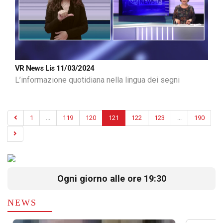
VR News Lis 11/03/2024
L’informazione quotidiana nella lingua dei segni
1
...
119
120
121
122
123
...
190
Ogni giorno alle ore 19:30
NEWS