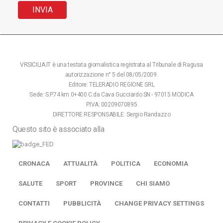
VRSICILIA.IT è una testata giornalistica registrata al Tribunale di Ragusa
autorizzazione n° 5 del 08/05/2009.
Editore: TELERADIO REGIONE SRL
Sede: S.P.74 km 0+400 C.da Cava Gucciardo SN - 97015 MODICA
P.IVA: 00209070895
DIRETTORE RESPONSABILE: Sergio Randazzo
Questo sito è associato alla
CRONACA
ATTUALITÀ
POLITICA
ECONOMIA
SALUTE
SPORT
PROVINCE
CHI SIAMO
CONTATTI
PUBBLICITÀ
CHANGE PRIVACY SETTINGS