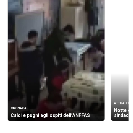
ATTUALITÀ
CRONACA
Notte di
Calci e pugni agli ospiti dell’ANFFAS
sindaci