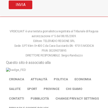
VRSICILIA.IT è una testata giornalistica registrata al Tribunale di Ragusa
autorizzazione n° 5 del 08/05/2009.
Editore: TELERADIO REGIONE SRL
Sede: S.P.74 km 0+400 C.da Cava Gucciardo SN - 97015 MODICA
P.IVA: 00209070895
DIRETTORE RESPONSABILE: Sergio Randazzo
Questo sito è associato alla
CRONACA
ATTUALITÀ
POLITICA
ECONOMIA
SALUTE
SPORT
PROVINCE
CHI SIAMO
CONTATTI
PUBBLICITÀ
CHANGE PRIVACY SETTINGS