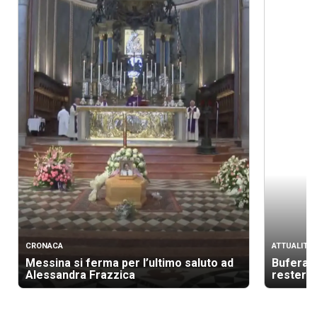
CRONACA
ATTUALITÀ
Messina si ferma per l’ultimo saluto ad
Bufera s
Alessandra Frazzica
resterà 