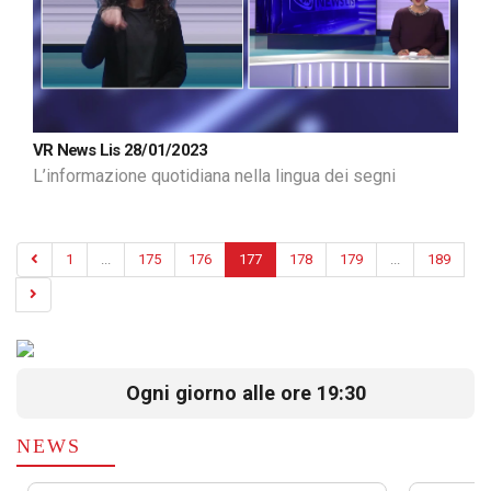
VR News Lis 28/01/2023
L’informazione quotidiana nella lingua dei segni
1
...
175
176
177
178
179
...
189
Ogni giorno alle ore 19:30
NEWS