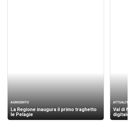
AGRIGENTO
ATTUALITÀ
La Regione inaugura il primo traghetto
Val di N
le Pelagie
digitale 