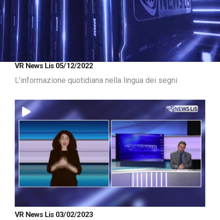
Loaded
:
Unmute
VR News Lis 05/12/2022
8.75%
L’informazione quotidiana nella lingua dei segni
VR News Lis 03/02/2023