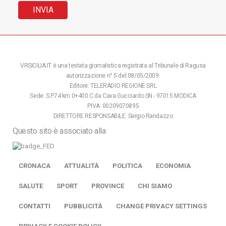
VRSICILIA.IT è una testata giornalistica registrata al Tribunale di Ragusa
autorizzazione n° 5 del 08/05/2009.
Editore: TELERADIO REGIONE SRL
Sede: S.P.74 km 0+400 C.da Cava Gucciardo SN - 97015 MODICA
P.IVA: 00209070895
DIRETTORE RESPONSABILE: Sergio Randazzo
Questo sito è associato alla
CRONACA
ATTUALITÀ
POLITICA
ECONOMIA
SALUTE
SPORT
PROVINCE
CHI SIAMO
CONTATTI
PUBBLICITÀ
CHANGE PRIVACY SETTINGS