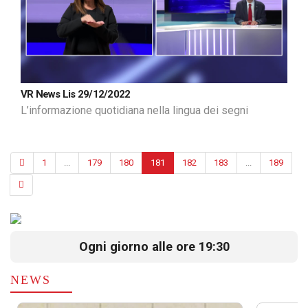
VR News Lis 29/12/2022
L’informazione quotidiana nella lingua dei segni
1
...
179
180
181
182
183
...
189
Ogni giorno alle ore 19:30
NEWS