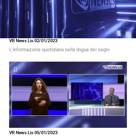
Loaded
:
Unmute
VR News Lis 02/01/2023
10.82%
L’informazione quotidiana nella lingua dei segni
VR News Lis 05/01/2023