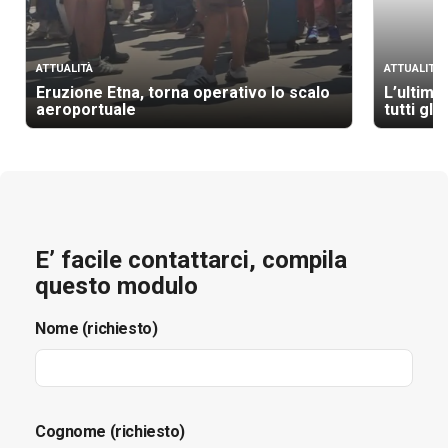
ATTUALITÀ
ATTUALITÀ
Eruzione Etna, torna operativo lo scalo
L’ultimo
aeroportuale
tutti gli
E’ facile contattarci, compila
questo modulo
Nome (richiesto)
Cognome (richiesto)