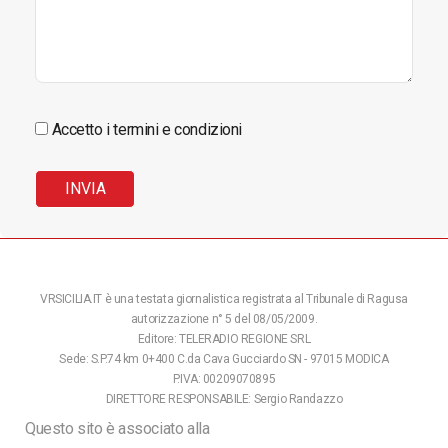
Accetto i termini e condizioni
VRSICILIA.IT è una testata giornalistica registrata al Tribunale di Ragusa
autorizzazione n° 5 del 08/05/2009.
Editore: TELERADIO REGIONE SRL
Sede: S.P.74 km 0+400 C.da Cava Gucciardo SN - 97015 MODICA
P.IVA: 00209070895
DIRETTORE RESPONSABILE: Sergio Randazzo
Questo sito è associato alla