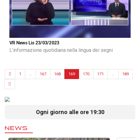
VR News Lis 23/03/2023
L’informazione quotidiana nella lingua dei segni
1
...
167
168
169
170
171
...
189
Ogni giorno alle ore 19:30
NEWS