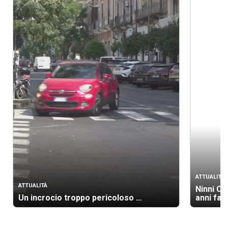
ATTUALITÀ
ATTUALITÀ
Ninni Ca
Un incrocio troppo pericoloso …
anni fa 