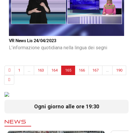
VR News Lis 24/04/2023
L’informazione quotidiana nella lingua dei segni
1
...
163
164
165
166
167
...
190
Ogni giorno alle ore 19:30
NEWS