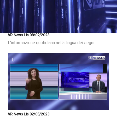
Loaded
:
Unmute
VR News Lis 08/02/2023
10.44%
L’informazione quotidiana nella lingua dei segni
VR News Lis 02/05/2023