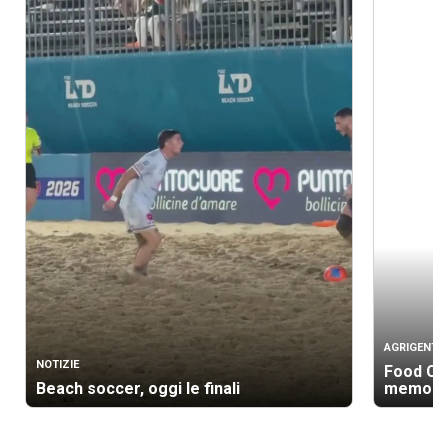
AGRIGENTO
NOTIZIE
Food Cam
Beach soccer, oggi le finali
memoria,