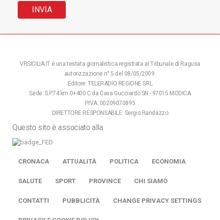
VRSICILIA.IT è una testata giornalistica registrata al Tribunale di Ragusa
autorizzazione n° 5 del 08/05/2009.
Editore: TELERADIO REGIONE SRL
Sede: S.P.74 km 0+400 C.da Cava Gucciardo SN - 97015 MODICA
P.IVA: 00209070895
DIRETTORE RESPONSABILE: Sergio Randazzo
Questo sito è associato alla
CRONACA
ATTUALITÀ
POLITICA
ECONOMIA
SALUTE
SPORT
PROVINCE
CHI SIAMO
CONTATTI
PUBBLICITÀ
CHANGE PRIVACY SETTINGS