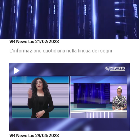
Loaded
:
Unmute
VR News Lis 21/02/2023
11.20%
L’informazione quotidiana nella lingua dei segni
VR News Lis 29/04/2023