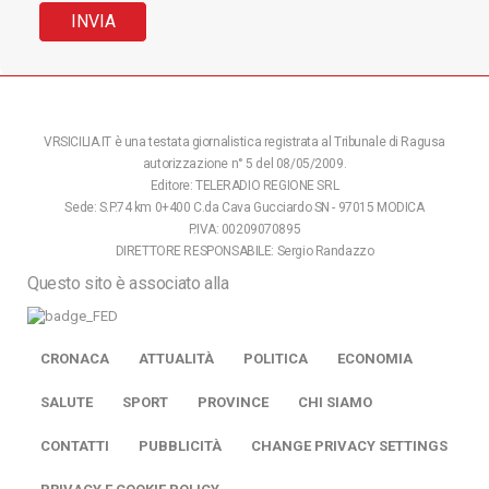
VRSICILIA.IT è una testata giornalistica registrata al Tribunale di Ragusa
autorizzazione n° 5 del 08/05/2009.
Editore: TELERADIO REGIONE SRL
Sede: S.P.74 km 0+400 C.da Cava Gucciardo SN - 97015 MODICA
P.IVA: 00209070895
DIRETTORE RESPONSABILE: Sergio Randazzo
Questo sito è associato alla
CRONACA
ATTUALITÀ
POLITICA
ECONOMIA
SALUTE
SPORT
PROVINCE
CHI SIAMO
CONTATTI
PUBBLICITÀ
CHANGE PRIVACY SETTINGS