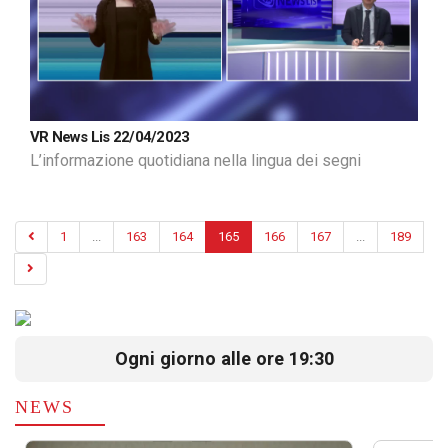
VR News Lis 22/04/2023
L’informazione quotidiana nella lingua dei segni
1
...
163
164
165
166
167
...
189
Ogni giorno alle ore 19:30
NEWS