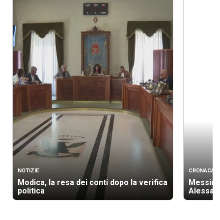
NOTIZIE
CRONACA
Modica, la resa dei conti dopo la verifica
Messina 
politica
Alessan