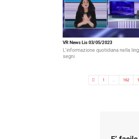
VR News Lis 03/05/2023
L’informazione quotidiana nella lin
segni
1
...
162
E’ facil