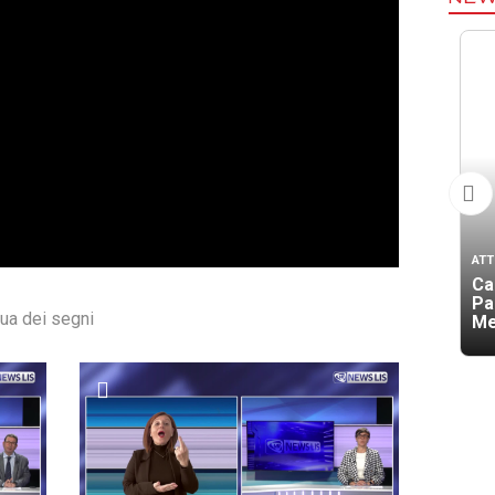
ATT
Ca
Pa
gua dei segni
Me