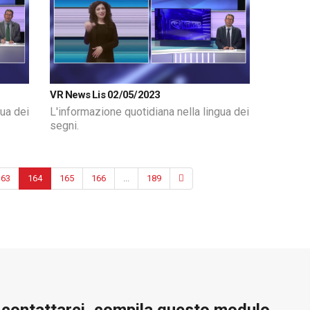
VR News Lis 02/05/2023
gua dei
L'informazione quotidiana nella lingua dei
segni.
163
164
165
166
...
189
e contattarci, compila questo modulo