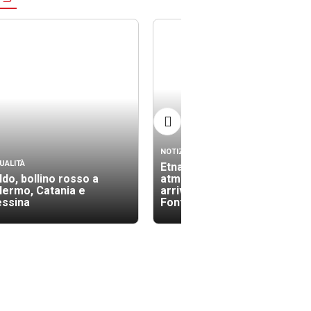
NOTIZIE
UALITÀ
Etna, cenere vulcanica in
ldo, bollino rosso a
atmosfera: sospesi gli
lermo, Catania e
arrivi all’aeroporto di
ssina
Fontanarossa