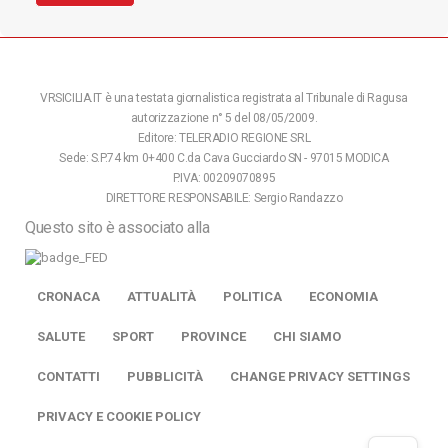
VRSICILIA.IT è una testata giornalistica registrata al Tribunale di Ragusa
autorizzazione n° 5 del 08/05/2009.
Editore: TELERADIO REGIONE SRL
Sede: S.P.74 km 0+400 C.da Cava Gucciardo SN - 97015 MODICA
P.IVA: 00209070895
DIRETTORE RESPONSABILE: Sergio Randazzo
Questo sito è associato alla
CRONACA
ATTUALITÀ
POLITICA
ECONOMIA
SALUTE
SPORT
PROVINCE
CHI SIAMO
CONTATTI
PUBBLICITÀ
CHANGE PRIVACY SETTINGS
PRIVACY E COOKIE POLICY