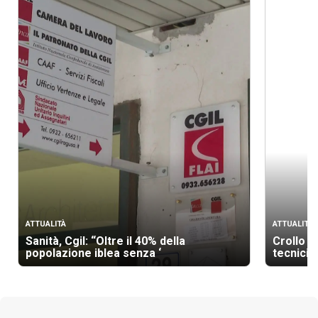
ATTUALITÀ
ATTUALITÀ
Sanità, Cgil: “Oltre il 40% della
Crollo p
popolazione iblea senza ‘
tecnici