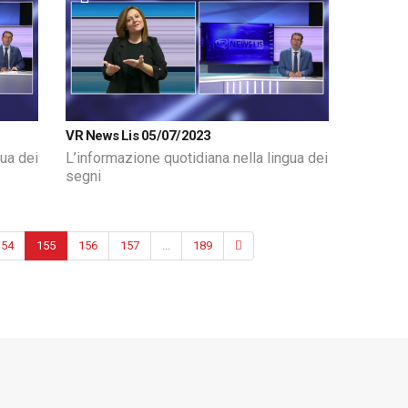
VR News Lis 05/07/2023
gua dei
L’informazione quotidiana nella lingua dei
segni
154
155
156
157
...
189