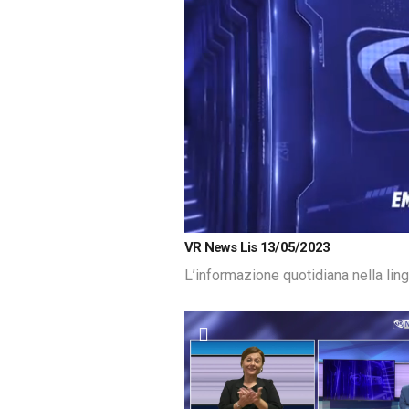
Loaded
:
Unmute
VR News Lis 13/05/2023
13.51%
L’informazione quotidiana nella lin