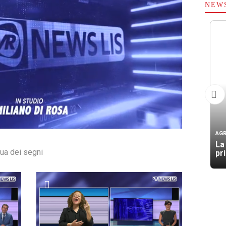
NEW
AGR
La
gua dei segni
pr