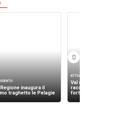
S
ATTUALITÀ
IGENTO
Val di Noto 1693: l’INGV
 Regione inaugura il
racconta in digitale il più
imo traghetto le Pelagie
forte sisma d’Italia