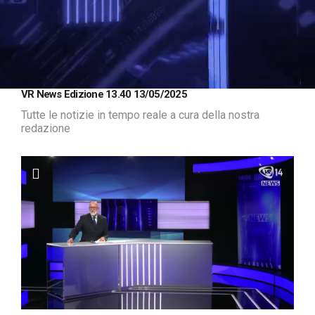
Loaded
:
Unmute
VR News Edizione 13.40 13/05/2025
1.33%
Tutte le notizie in tempo reale a cura della nostra
redazione