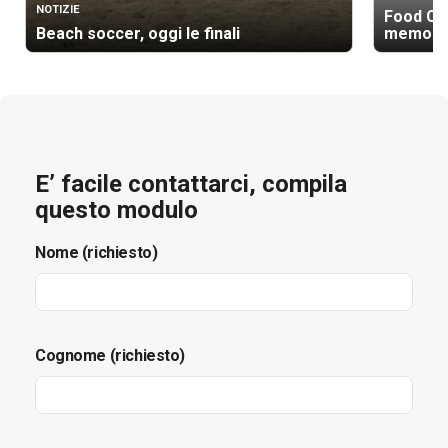
NOTIZIE
Food Cam
Beach soccer, oggi le finali
memoria,
E’ facile contattarci, compila
questo modulo
Nome (richiesto)
Cognome (richiesto)