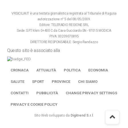
VRSICILIA.IT è una testata giornalistica registrata al Tribunale di Ragusa
autorizzazione n° 5 del 08/05/2009.
Editore: TELERADIO REGIONE SRL
Sede: S.P.74 km 0+400 C.da Cava Gucciardo SN - 97015 MODICA
P.IVA: 00209070895
DIRETTORE RESPONSABILE: Sergio Randazzo
Questo sito è associato alla
CRONACA
ATTUALITÀ
POLITICA
ECONOMIA
SALUTE
SPORT
PROVINCE
CHI SIAMO
CONTATTI
PUBBLICITÀ
CHANGE PRIVACY SETTINGS
PRIVACY E COOKIE POLICY
Sito Web sviluppato da
Digitrend S.r.l
.