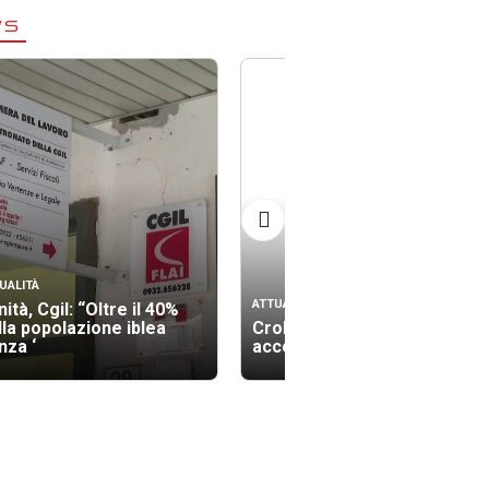
WS
UALITÀ
ATTUALITÀ
ità, Cgil: “Oltre il 40%
lla popolazione iblea
Crollo palazzina, gli
nza ‘
accertamenti tecnici