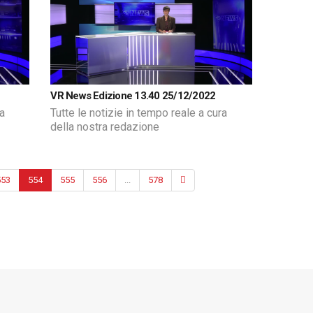
VR News Edizione 13.40 25/12/2022
ra
Tutte le notizie in tempo reale a cura
della nostra redazione
553
554
555
556
...
578