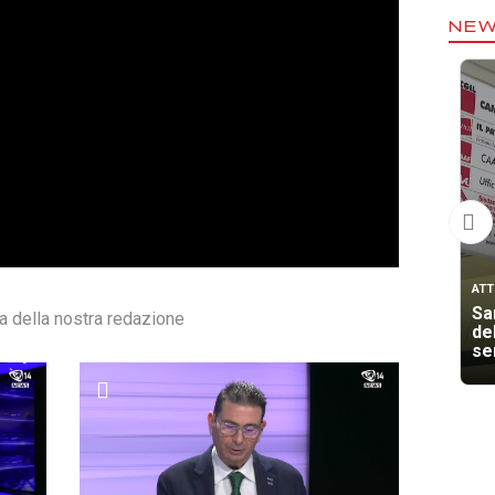
NE
ATT
San
ra della nostra redazione
de
se