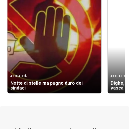
ATTUALITÀ
ATTUALITÀ
Notte di stelle ma pugno duro dei
Dighe, cr
sindaci
vasca a