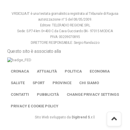
VRSICILIA.IT è una testata giornalistica registrata al Tribunale di Ragusa
autorizzazione n° 5 del 08/05/2009.
Editore: TELERADIO REGIONE SRL
Sede: S.P.74 km 0+400 C.da Cava Gucciardo SN - 97015 MODICA
P.IVA: 00209070895
DIRETTORE RESPONSABILE: Sergio Randazzo
Questo sito è associato alla
CRONACA
ATTUALITÀ
POLITICA
ECONOMIA
SALUTE
SPORT
PROVINCE
CHI SIAMO
CONTATTI
PUBBLICITÀ
CHANGE PRIVACY SETTINGS
PRIVACY E COOKIE POLICY
Sito Web sviluppato da
Digitrend S.r.l
.