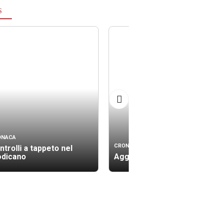
S
ONACA
CRONACA
ntrolli a tappeto nel
dicano
Aggressione a coltellate