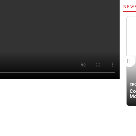
NEW
CR
Co
Mo