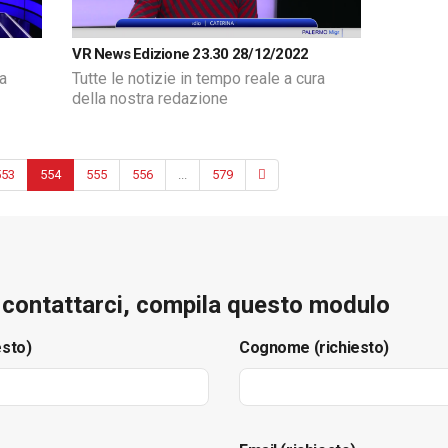
VR News Edizione 23.30 28/12/2022
ra
Tutte le notizie in tempo reale a cura
della nostra redazione
553
554
555
556
...
579
e contattarci, compila questo modulo
esto)
Cognome (richiesto)