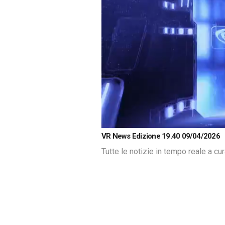
Loaded
:
Unmute
VR News Edizione 19.40 09/04/2026
1.27%
Tutte le notizie in tempo reale a cu