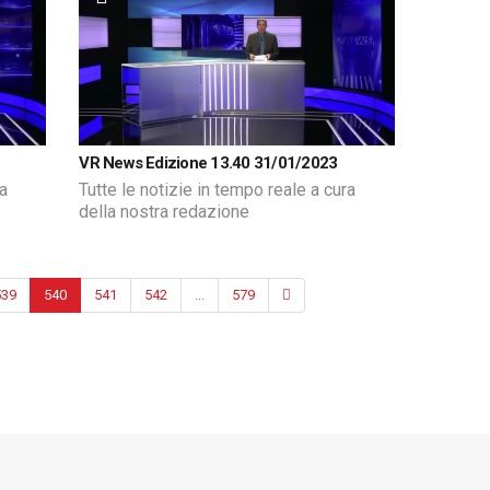
VR News Edizione 13.40 31/01/2023
ra
Tutte le notizie in tempo reale a cura
della nostra redazione
539
540
541
542
...
579