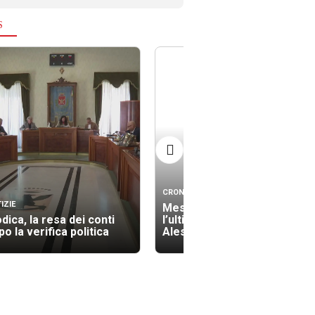
S
CRONACA
IZIE
Messina si ferma per
dica, la resa dei conti
l’ultimo saluto ad
o la verifica politica
Alessandra Frazzica