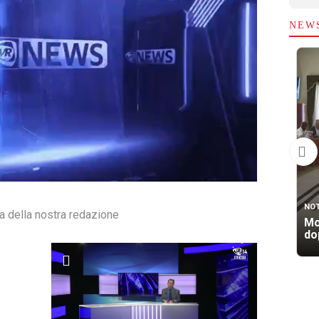
NEW
NOT
ra della nostra redazione
Mo
dop