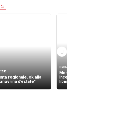
WS
CRONACA
IZIE
Monserrato, presunto
unta regionale, ok alla
incendiario rimesso in
anovrina d’estate”
libertà