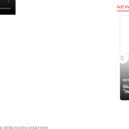
NE
NOT
Gi
“m
ra della nostra redazione