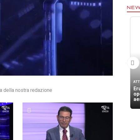
NE
ATT
Er
ra della nostra redazione
op
ae