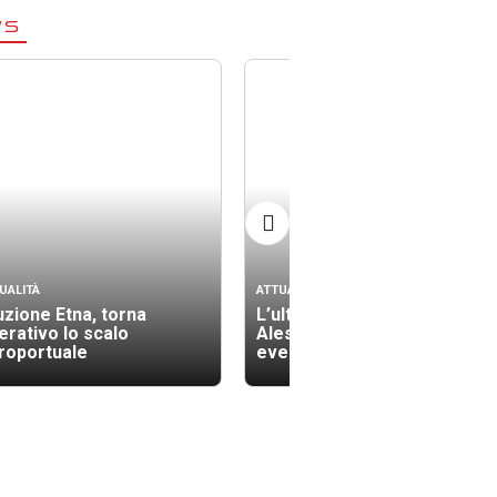
WS
UALITÀ
ATTUALITÀ
uzione Etna, torna
L’ultimo saluto ad
erativo lo scalo
Alessandra rinviati tutti gli
roportuale
eventi