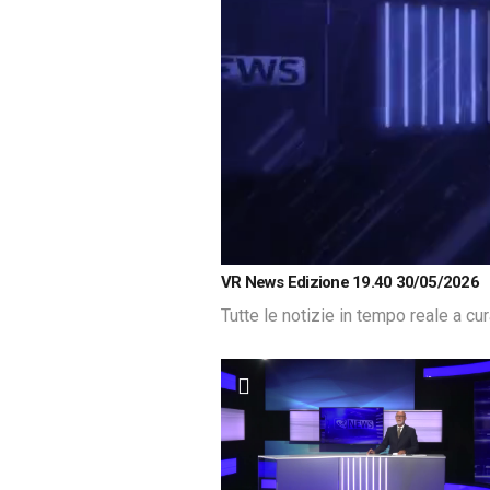
Loaded
:
Unmute
VR News Edizione 19.40 30/05/2026
2.22%
Tutte le notizie in tempo reale a cu