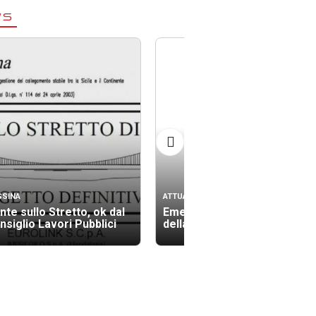
WS
SSINA
ATTUALITÀ
nte sullo Stretto, ok dal
Emergenza rifiuti nel pieno
nsiglio Lavori Pubblici
della stagione turistica