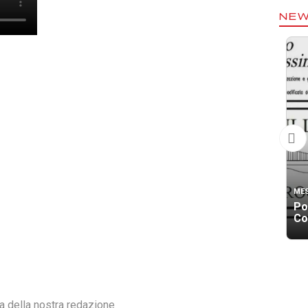
NE
ME
Po
Co
ra della nostra redazione