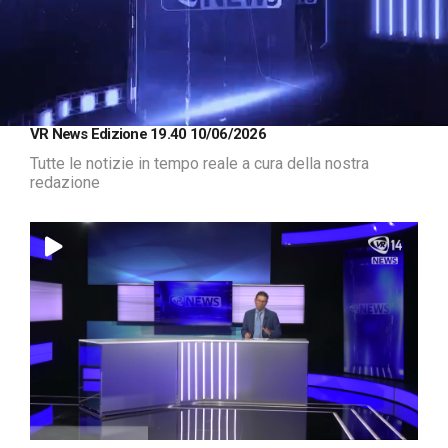
Loaded
:
Unmute
VR News Edizione 19.40 10/06/2026
1.25%
Tutte le notizie in tempo reale a cura della nostra
redazione