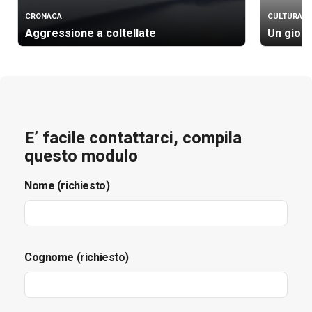
CRONACA
CULTURA
Aggressione a coltellate
Un gioie
E’ facile contattarci, compila
questo modulo
Nome (richiesto)
Cognome (richiesto)