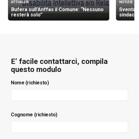
ATTUALITÀ
NOTIZIE
Bufera sull’Anffas il Comune: “Nessuno
Sventato
resterà solo”
sindaco 
E’ facile contattarci, compila
questo modulo
Nome (richiesto)
Cognome (richiesto)