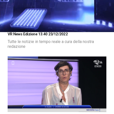
Loaded
:
Unmute
VR News Edizione 13.40 23/12/2022
1.22%
Tutte le notizie in tempo reale a cura della nostra
redazione