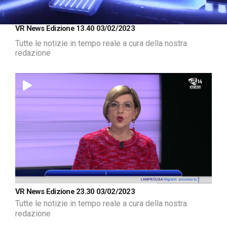
Loaded
:
Unmute
VR News Edizione 13.40 03/02/2023
1.19%
Tutte le notizie in tempo reale a cura della nostra
redazione
VR News Edizione 23.30 03/02/2023
Tutte le notizie in tempo reale a cura della nostra
redazione