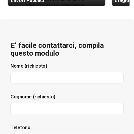
Lavori Pubblici
stagione
E’ facile contattarci, compila
questo modulo
Nome (richiesto)
Cognome (richiesto)
Telefono